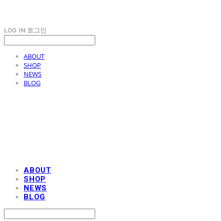
LOG IN
로그인
ABOUT
SHOP
NEWS
BLOG
AOBB 아오베 포대기
ABOUT
SHOP
NEWS
BLOG