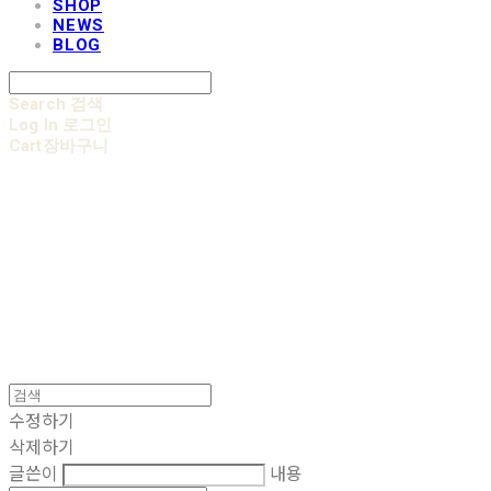
SHOP
NEWS
BLOG
Search
검색
Log In
로그인
Cart
장바구니
AOBB 아오베 포대기
수정하기
삭제하기
글쓴이
내용