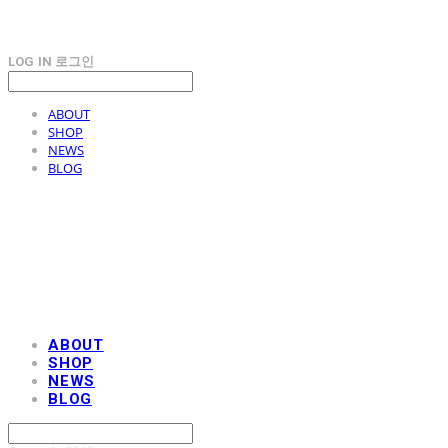
LOG IN
로그인
ABOUT
SHOP
NEWS
BLOG
AOBB 아오베 포대기
ABOUT
SHOP
NEWS
BLOG