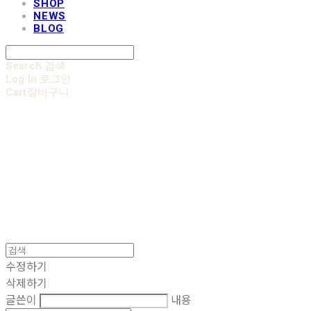
SHOP
NEWS
BLOG
Search
검색
Log In
로그인
Cart
장바구니
AOBB 아오베 포대기
수정하기
삭제하기
글쓴이
내용